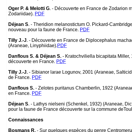
Oger P. & Melotti G
. - Découverte en France de Zodarion 
Zodariidae).
PDF
Déjean S
. - Theridion melanostictum O. Pickard-Cambridge
nouveau pour la faune de France.
PDF
Tilly J.-J
. - Découverte en France de Diplocephalus mach
(Araneae, Linyphiidae).
PDF
Danflous S. & Déjean S.
- Kratochviliella bicapitata Mille
découverte en France.
PDF
Tilly J.-J.
- Sibianor larae Logunov, 2001 (Araneae, Salticid
de France.
PDF
Danflous S.
- Zelotes puritanus Chamberlin, 1922 (Arane
en France.
PDF
Déjean S
. - Lathys nielseni (Schenkel, 1932) (Araneae, Di
pour la faune de France découverte sur la commune deTou
Connaissances
Bosmans R.
- Sur quelques espèces du genre Centromeru