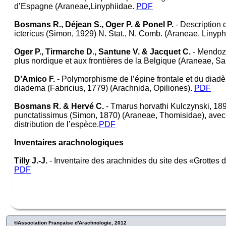
d’Espagne (Araneae,Linyphiidae.
PDF
Bosmans R., Déjean S., Oger P. & Ponel P.
- Description
ictericus (Simon, 1929) N. Stat., N. Comb. (Araneae, Linyph
Oger P., Tirmarche D., Santune V. & Jacquet C.
- Mendoza
plus nordique et aux frontières de la Belgique (Araneae, Sal
D’Amico F.
- Polymorphisme de l’épine frontale et du dia
diadema (Fabricius, 1779) (Arachnida, Opiliones).
PDF
Bosmans R. & Hervé C.
- Tmarus horvathi Kulczynski, 18
punctatissimus (Simon, 1870) (Araneae, Thomisidae), avec
distribution de l’espèce.
PDF
Inventaires arachnologiques
Tilly J.-J.
- Inventaire des arachnides du site des «Grottes
PDF
©Association Française d'Arachnologie, 2012